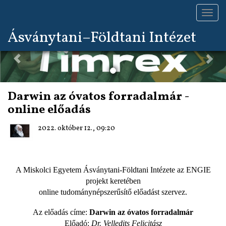
Toggl
navig
Previous
Nex
Ásványtani–Földtani Intézet
Darwin az óvatos forradalmár -
online előadás
2022. október 12., 09:20
A Miskolci Egyetem Ásványtani-Földtani Intézete az ENGIE
projekt keretében
online tudománynépszerűsítő előadást szervez.
Az előadás címe:
Darwin az óvatos forradalmár
Előadó:
Dr. Velledits Felicitász