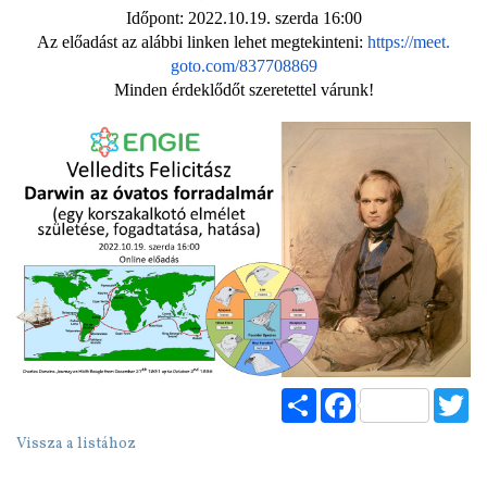
Időpont: 2022.10.19. szerda 16:00
Az előadást az alábbi linken lehet megtekinteni:
https://meet.
goto.com/837708869
Minden érdeklődőt szeretettel várunk!
Share
Facebook
Tw
Vissza a listához