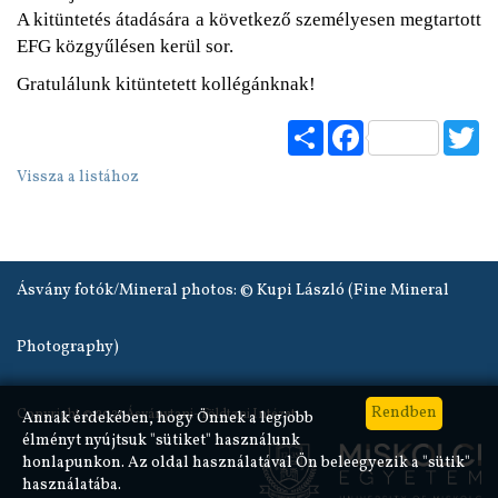
A kitüntetés átadására a következő személyesen megtartott
EFG közgyűlésen kerül sor.
Gratulálunk kitüntetett kollégánknak!
Share
Facebook
Tw
Vissza a listához
Ásvány fotók/Mineral photos: © Kupi László (Fine Mineral
Photography)
Copyright © 2021 Ásványtani–Földtani Intézet
Annak érdekében, hogy Önnek a legjobb
élményt nyújtsuk "sütiket" használunk
honlapunkon. Az oldal használatával Ön beleegyezik a "sütik"
használatába.