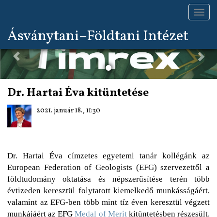
Toggl
navig
Previous
Nex
Ásványtani–Földtani Intézet
Dr. Hartai Éva kitüntetése
2021. január 18., 11:30
Dr. Hartai Éva címzetes egyetemi tanár kollégánk az
European Federation of Geologists (EFG) szervezettől a
földtudomány oktatása és népszerűsítése terén több
évtizeden keresztül folytatott kiemelkedő munkásságáért,
valamint az EFG-ben több mint tíz éven keresztül végzett
munkájáért az EFG
Medal of Merit
kitüntetésben részesült.