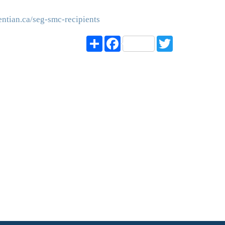
entian.ca/seg-smc-recipients
Share
Facebook
Twitter