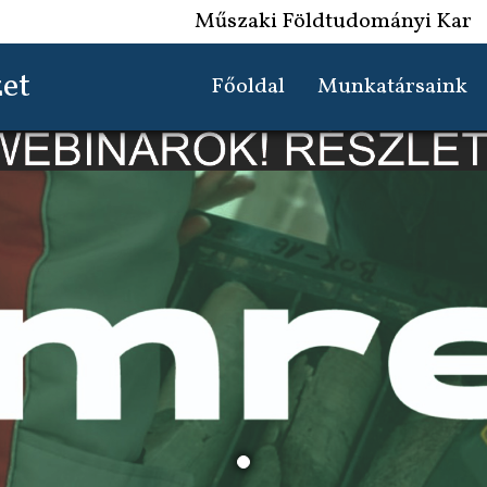
Műszaki Földtudományi Kar
zet
Főoldal
Munkatársaink