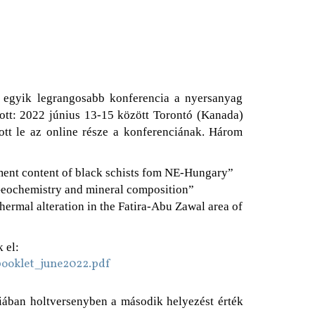
 egyik legrangosabb konferencia a nyersanyag
lott: 2022 június 13-15 között Torontó (Kanada)
lott le az online része a konferenciának. Három
ment content of black schists fom NE-Hungary”
Geochemistry and mineral composition”
rmal alteration in the Fatira-Abu Zawal area of
 el:
booklet_june2022.pdf
iában holtversenyben a második helyezést érték