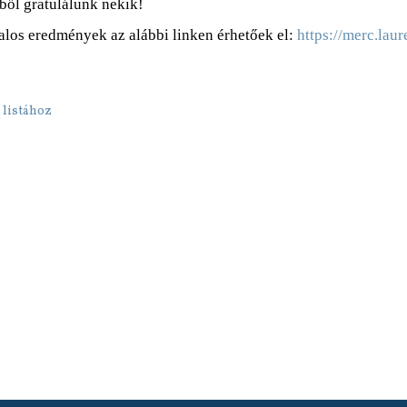
vből gratulálunk nekik!
alos eredmények az alábbi linken érhetőek el:
https://merc.laur
 listához