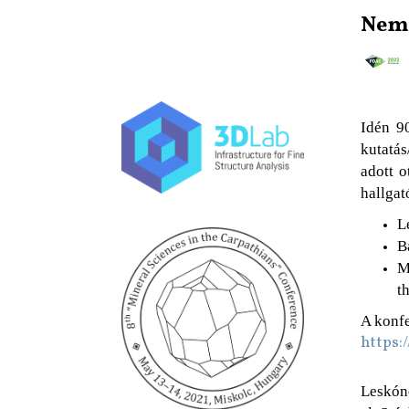
Nemz
Idén 9
kutatás
adott o
hallgat
L
B
M
t
A konfe
https:
Leskóné