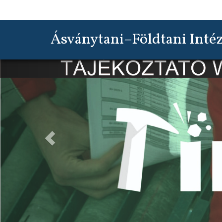
Ásványtani–Földtani Inté
Previous