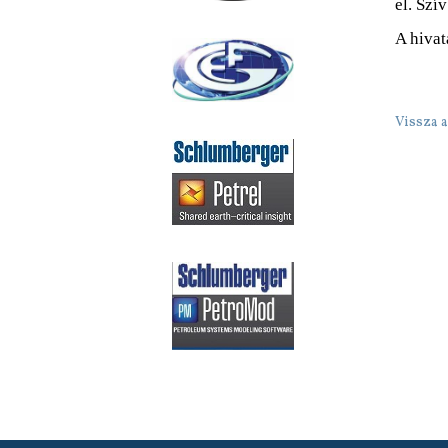
el. Szí
A hivat
Vissza a