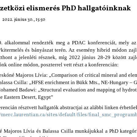
etközi elismerés PhD hallgatóinknak
2022. június 30., 15:50
0. alkalommal rendezték meg a PDAC konferenciát, mely az
/kitermelés és bányászat terén. Az esemény hibrid módon zaj
tthont a jelenléti résznek, míg 2022 június 28-29 között zaj
ónk online módon, poszterrel vett részt a konferencián:
eskóné Majoros Lívia: „Comparison of critical mineral and ele
alassa Csilla: „HFSE enrichment in Bükk Mts., NE-Hungary – 
ohamed Badawi: „Structural evaluation and mapping of hydrothe
he Eastern Desert, Egypt”
rencián résztvett hallgatók abstractjai az alábbi linken érhetőek
//merc.laurentian.ca/sites/default/files/final_smc_program
 Majoros Lívia és Balassa Csilla munkájukkal a PhD kategór